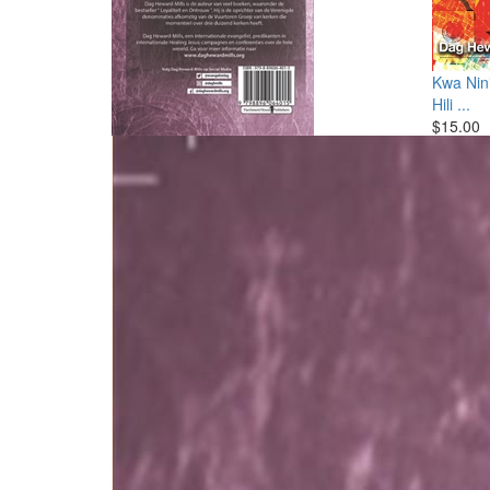
Kwa Nin
Hili ...
$15.00