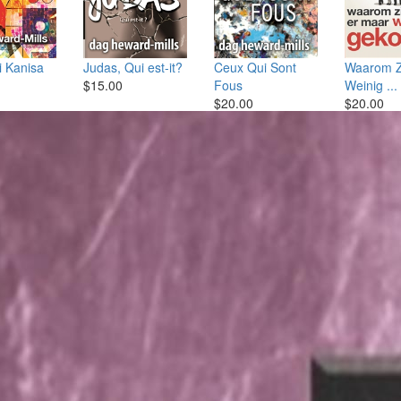
i Kanisa
Judas, Qui est-it?
Ceux Qui Sont
Waarom Z
$15.00
Fous
Weinig ...
$20.00
$20.00