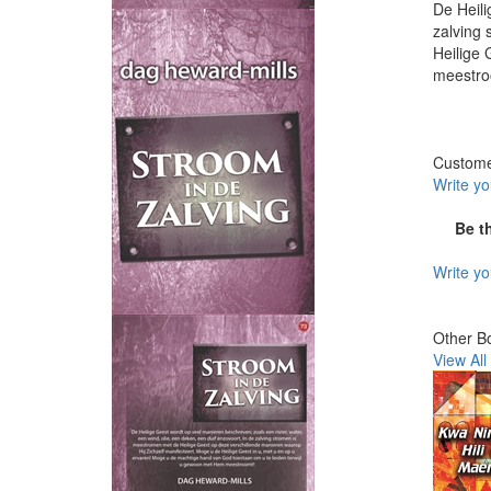
De Heili
zalving 
Heilige 
meestro
Custom
Write y
Be t
Write y
Other B
View All