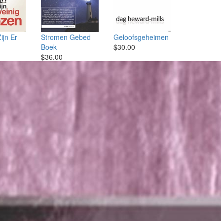
ijn Er
Stromen Gebed
Geloofsgeheimen
Boek
$30.00
$36.00