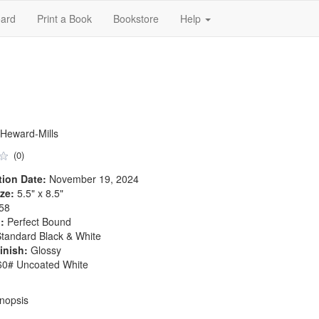
ard
Print a Book
Bookstore
Help
 Heward-Mills
(0)
tion Date:
November 19, 2024
ze:
5.5" x 8.5"
58
:
Perfect Bound
tandard Black & White
inish:
Glossy
0# Uncoated White
nopsis